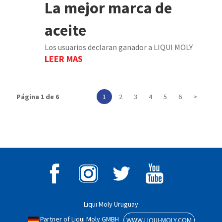
La mejor marca de
aceite
Los usuarios declaran ganador a LIQUI MOLY
LEER MAS
Página 1 de 6
1
2
3
4
5
6
>
Liqui Moly Uruguay
Partner of Liqui Moly GMBH
WWW.LIQUI-MOLY.COM