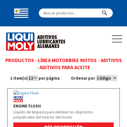
PRODUCTOS
-
LÍNEA MOTORBIKE MOTOS
-
ADITIVOS
-
ADITIVOS PARA ACEITE
1 item(s)
por página
Ordenar por
ENGINE FLUSH
Líquido de limpieza para eliminar los depósitos
perjudiciales del interior del motor.
MÁS INFORMACIÓN