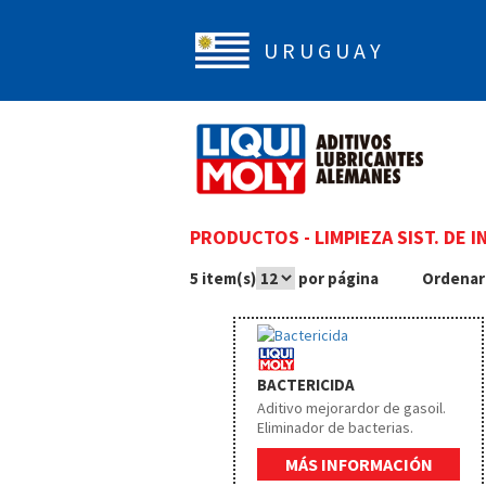
U R U G U A Y
PRODUCTOS
-
LIMPIEZA SIST. DE 
5 item(s)
por página
Ordenar
BACTERICIDA
Aditivo mejorardor de gasoil.
Eliminador de bacterias.
MÁS INFORMACIÓN