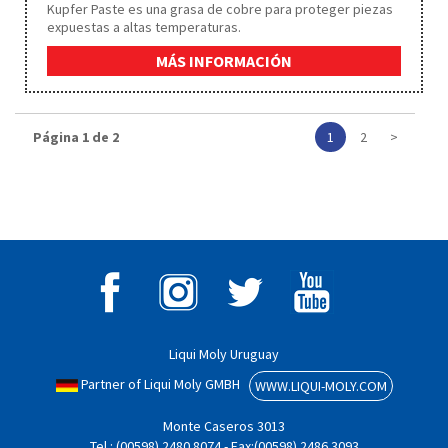
Kupfer Paste es una grasa de cobre para proteger piezas
expuestas a altas temperaturas.
MÁS INFORMACIÓN
Página 1 de 2
1
2
>
Liqui Moly Uruguay
Partner of Liqui Moly GMBH
WWW.LIQUI-MOLY.COM
Monte Caseros 3013
Tel.: (00598) 2480 8074 - Fax:(00598) 2486 3093