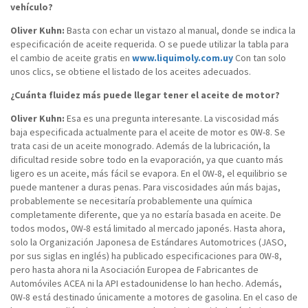
vehículo?
Oliver Kuhn:
Basta con echar un vistazo al manual, donde se indica la
especificación de aceite requerida. O se puede utilizar la tabla para
el cambio de aceite gratis en
www.liquimoly.com.uy
Con tan solo
unos clics, se obtiene el listado de los aceites adecuados.
¿Cuánta fluidez más puede llegar tener el aceite de motor?
Oliver Kuhn:
Esa es una pregunta interesante. La viscosidad más
baja especificada actualmente para el aceite de motor es 0W-8. Se
trata casi de un aceite monogrado. Además de la lubricación, la
dificultad reside sobre todo en la evaporación, ya que cuanto más
ligero es un aceite, más fácil se evapora. En el 0W-8, el equilibrio se
puede mantener a duras penas. Para viscosidades aún más bajas,
probablemente se necesitaría probablemente una química
completamente diferente, que ya no estaría basada en aceite. De
todos modos, 0W-8 está limitado al mercado japonés. Hasta ahora,
solo la Organización Japonesa de Estándares Automotrices (JASO,
por sus siglas en inglés) ha publicado especificaciones para 0W-8,
pero hasta ahora ni la Asociación Europea de Fabricantes de
Automóviles ACEA ni la API estadounidense lo han hecho. Además,
0W-8 está destinado únicamente a motores de gasolina. En el caso de