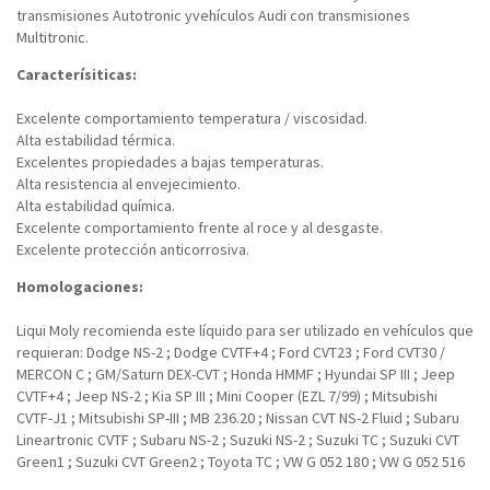
transmisiones Autotronic yvehículos Audi con transmisiones
Multitronic.
Caracterísiticas:
Excelente comportamiento temperatura / viscosidad.
Alta estabilidad térmica.
Excelentes propiedades a bajas temperaturas.
Alta resistencia al envejecimiento.
Alta estabilidad química.
Excelente comportamiento frente al roce y al desgaste.
Excelente protección anticorrosiva.
Homologaciones:
Liqui Moly recomienda este líquido para ser utilizado en vehículos que
requieran:
Dodge NS-2 ; Dodge CVTF+4 ; Ford CVT23 ; Ford CVT30 /
MERCON C ; GM/Saturn DEX-CVT ; Honda HMMF ; Hyundai SP III ; Jeep
CVTF+4 ; Jeep NS-2 ; Kia SP III ; Mini Cooper (EZL 7/99) ; Mitsubishi
CVTF-J1 ; Mitsubishi SP-III ; MB 236.20 ; Nissan CVT NS-2 Fluid ; Subaru
Lineartronic CVTF ; Subaru NS-2 ; Suzuki NS-2 ; Suzuki TC ; Suzuki CVT
Green1 ; Suzuki CVT Green2 ; Toyota TC ; VW G 052 180 ; VW G 052 516