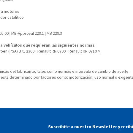
ara motores
or catalítico
05.00 | MB-Approval 229.1 | MB 229.3
a vehículos que requieran las siguientes normas:
troen (PSA) B71 2300 ∙ Renault RN 0700 ∙ Renault RN 0710 M
icas del fabricante, tales como normas e intervalo de cambio de aceite.
e está determinado por factores como: motorización, uso normal o exigente
Suscribite a nuestro Newsletter y recib