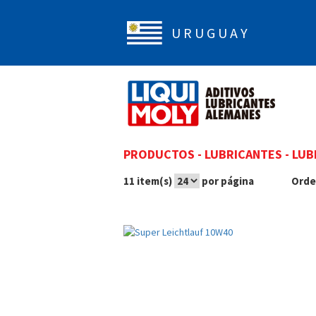
U R U G U A Y
PRODUCTOS
-
LUBRICANTES
-
LUB
11 item(s)
por página
Orde