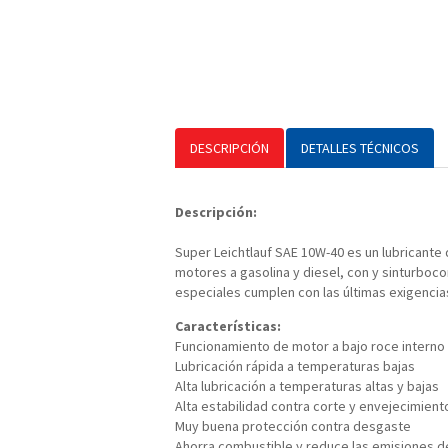
DESCRIPCIÓN
DETALLES TÉCNICOS
Descripción:
Super Leichtlauf SAE 10W-40 es un lubricante 
motores a gasolina y diesel, con y sinturboc
especiales cumplen con las últimas exigenc
Características:
Funcionamiento de motor a bajo roce interno
Lubricación rápida a temperaturas bajas
Alta lubricación a temperaturas altas y bajas
Alta estabilidad contra corte y envejecimient
Muy buena protección contra desgaste
Ahorra combustible y reduce las emisiones 