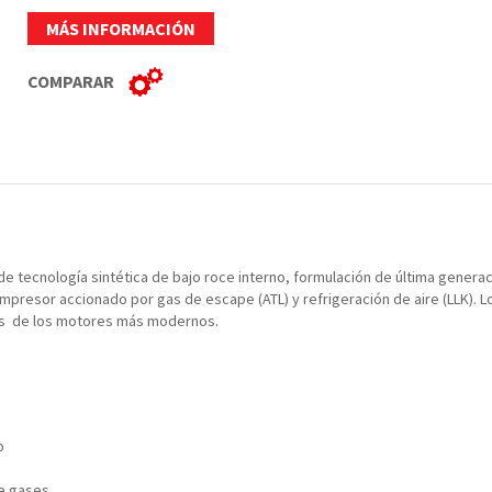
MÁS INFORMACIÓN
COMPARAR
de tecnología sintética de bajo roce interno, formulación de última generac
ompresor accionado por gas de escape (ATL) y refrigeración de aire (LLK). 
ias de los motores más modernos.
o
de gases